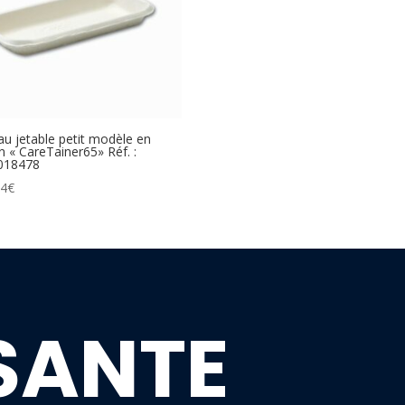
au jetable petit modèle en
n « CareTainer65» Réf. :
018478
74
€
SANTE