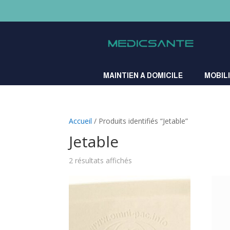
A
MAINTIEN A DOMICILE
MOBIL
Accueil
/ Produits identifiés “Jetable”
Jetable
Trié
2 résultats affichés
par
popularité