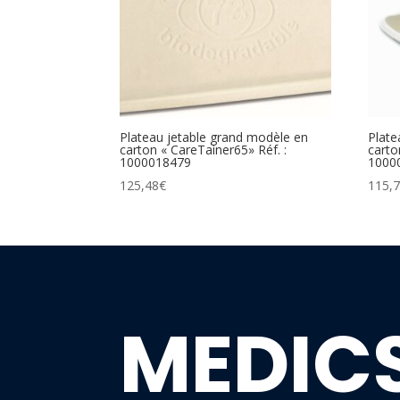
Plateau jetable grand modèle en
Plate
carton « CareTainer65» Réf. :
carto
1000018479
1000
125,48
€
115,
MEDIC