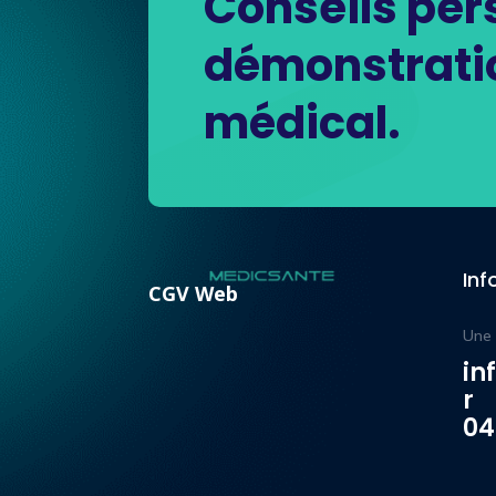
Conseils per
démonstratio
médical.
Inf
CGV Web
Une 
in
r
04