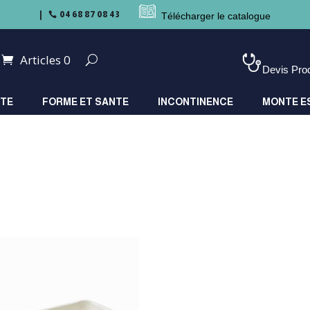
04 68 87 08 43

Télécharger le catalogue
Articles 0
Devis Pro
ITE
FORME ET SANTE
INCONTINENCE
MONTE E