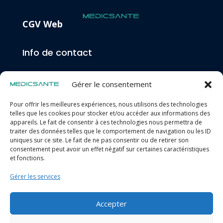
CGV Web
Info de contact
Une question ? Besoin d’aide ?
Gérer le consentement
info@medicsante.fr
04 68 87 08 43
Pour offrir les meilleures expériences, nous utilisons des technologies
telles que les cookies pour stocker et/ou accéder aux informations des
appareils. Le fait de consentir à ces technologies nous permettra de
Horaires d’ouverture
traiter des données telles que le comportement de navigation ou les ID
uniques sur ce site. Le fait de ne pas consentir ou de retirer son
consentement peut avoir un effet négatif sur certaines caractéristiques
et fonctions.
Du lundi au vendredi : 9h00 – 12h30 / 14h00 – 18h00
Gérer les services
Samedi : 9h00 – 12h00
Suivez-nous
Accepter