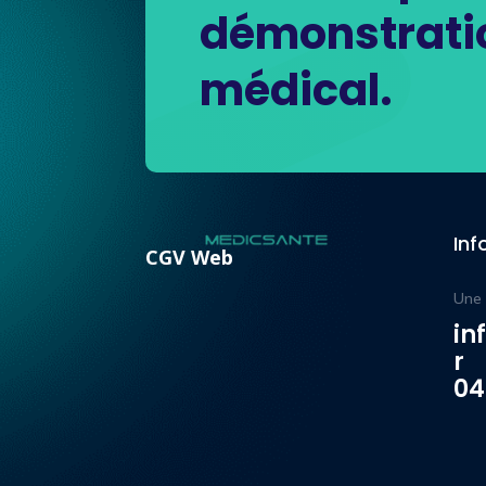
démonstratio
médical.
Inf
CGV Web
Une 
in
r
04