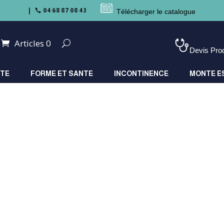
04 68 87 08 43

Télécharger le catalogue
Articles 0
Devis Pro
ITE
FORME ET SANTE
INCONTINENCE
MONTE E