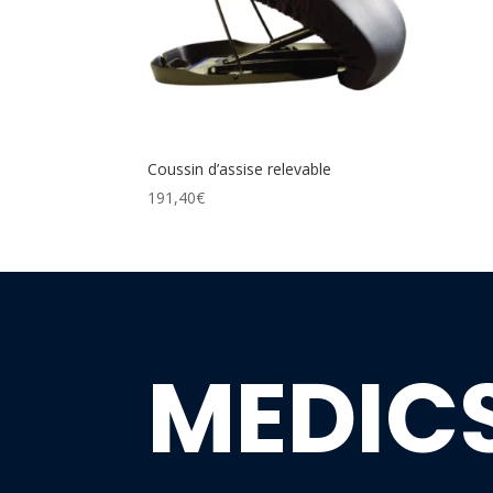
Coussin d’assise relevable
191,40
€
MEDIC