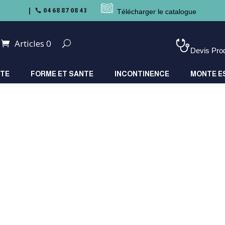
04 68 87 08 43

Télécharger le catalogue
Articles 0
Devis Pro
ITE
FORME ET SANTE
INCONTINENCE
MONTE E