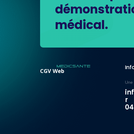
démonstratio
médical.
Inf
CGV Web
Une 
in
r
04