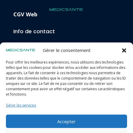
CGV Web
Info de contact
Une question ? Besoin d’aide ?
Gérer le consentement
info@medicsante.fr
04 68 87 08 43
Pour offrir les meilleures expériences, nous utilisons des technologies
telles que les cookies pour stocker et/ou accéder aux informations des
appareils. Le fait de consentir à ces technologies nous permettra de
Horaires d’ouverture
traiter des données telles que le comportement de navigation ou les ID
uniques sur ce site. Le fait de ne pas consentir ou de retirer son
consentement peut avoir un effet négatif sur certaines caractéristiques
et fonctions.
Du lundi au vendredi : 9h00 – 12h30 / 14h00 – 18h00
Gérer les services
Samedi : 9h00 – 12h00
Suivez-nous
Accepter