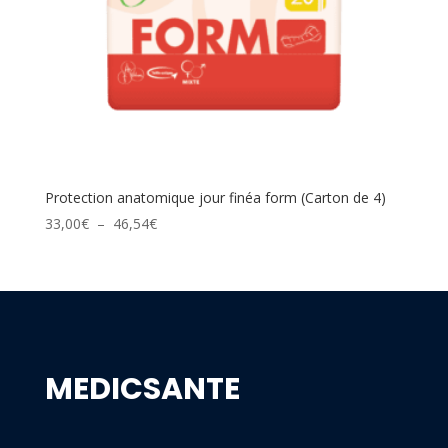
Protection anatomique jour finéa form (Carton de 4)
Plage
33,00
€
–
46,54
€
de
prix :
33,00€
à
46,54€
MEDICSANTE